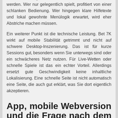
werden. Wer nur gelegentlich spielt, profitiert von einer
schlanken Bedienung. Wer hingegen klare Hilfetexte
und lokal gewohnte Menülogik erwartet, wird eher
Abstriche machen müssen.
Ein weiterer Punkt ist die technische Leistung. Bet 7K
wirkt auf mobile Stabilität getrimmt und nicht auf
schwere Desktop-Inszenierung. Das ist für kurze
Sessions gut, besonders wenn Sie unterwegs sind oder
ein schwächeres Netz nutzen. Für Live-Wetten oder
schnelle Spiele ist das ein echter Vorteil. Allerdings
ersetzt gute Geschwindigkeit keine inhaltliche
Lokalisierung. Eine schnelle Seite ist nicht automatisch
eine Seite, die auch gut erklärt, was Sie dort eigentlich
akzeptieren.
App, mobile Webversion
und die Frage nach dem