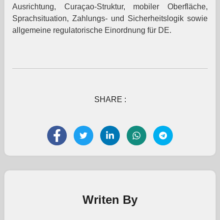
Ausrichtung, Curaçao-Struktur, mobiler Oberfläche,
Sprachsituation, Zahlungs- und Sicherheitslogik sowie
allgemeine regulatorische Einordnung für DE.
SHARE :
Writen By