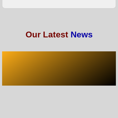
Our Latest
News