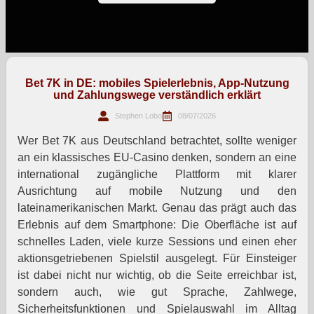
Bet 7K in DE: mobiles Spielerlebnis, App-Nutzung
und Zahlungswege verständlich erklärt
Stephen Lobo
08/07/2026
Wer Bet 7K aus Deutschland betrachtet, sollte weniger
an ein klassisches EU-Casino denken, sondern an eine
international zugängliche Plattform mit klarer
Ausrichtung auf mobile Nutzung und den
lateinamerikanischen Markt. Genau das prägt auch das
Erlebnis auf dem Smartphone: Die Oberfläche ist auf
schnelles Laden, viele kurze Sessions und einen eher
aktionsgetriebenen Spielstil ausgelegt. Für Einsteiger
ist dabei nicht nur wichtig, ob die Seite erreichbar ist,
sondern auch, wie gut Sprache, Zahlwege,
Sicherheitsfunktionen und Spielauswahl im Alltag