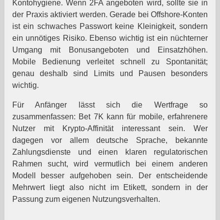
Kontohygiene. Wenn 2FA angeboten wird, sollte sie in
der Praxis aktiviert werden. Gerade bei Offshore-Konten
ist ein schwaches Passwort keine Kleinigkeit, sondern
ein unnötiges Risiko. Ebenso wichtig ist ein nüchterner
Umgang mit Bonusangeboten und Einsatzhöhen.
Mobile Bedienung verleitet schnell zu Spontanität;
genau deshalb sind Limits und Pausen besonders
wichtig.
Für Anfänger lässt sich die Wertfrage so
zusammenfassen: Bet 7K kann für mobile, erfahrenere
Nutzer mit Krypto-Affinität interessant sein. Wer
dagegen vor allem deutsche Sprache, bekannte
Zahlungsdienste und einen klaren regulatorischen
Rahmen sucht, wird vermutlich bei einem anderen
Modell besser aufgehoben sein. Der entscheidende
Mehrwert liegt also nicht im Etikett, sondern in der
Passung zum eigenen Nutzungsverhalten.