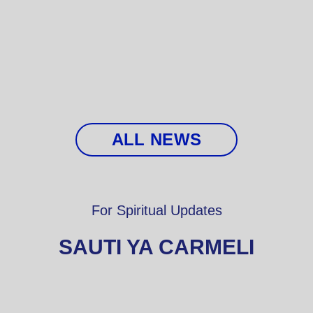
ALL NEWS
For Spiritual Updates
SAUTI YA CARMELI