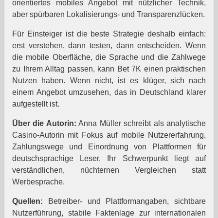
orientiertes mobiles Angebot mit nützlicher Technik,
aber spürbaren Lokalisierungs- und Transparenzlücken.
Für Einsteiger ist die beste Strategie deshalb einfach:
erst verstehen, dann testen, dann entscheiden. Wenn
die mobile Oberfläche, die Sprache und die Zahlwege
zu Ihrem Alltag passen, kann Bet 7K einen praktischen
Nutzen haben. Wenn nicht, ist es klüger, sich nach
einem Angebot umzusehen, das in Deutschland klarer
aufgestellt ist.
Über die Autorin:
Anna Müller schreibt als analytische
Casino-Autorin mit Fokus auf mobile Nutzererfahrung,
Zahlungswege und Einordnung von Plattformen für
deutschsprachige Leser. Ihr Schwerpunkt liegt auf
verständlichen, nüchternen Vergleichen statt
Werbesprache.
Quellen:
Betreiber- und Plattformangaben, sichtbare
Nutzerführung, stabile Faktenlage zur internationalen