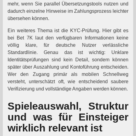
mehr, wenn Sie parallel Übersetzungstools nutzen und
dadurch einzelne Hinweise im Zahlungsprozess leichter
übersehen können.
Ein weiteres Thema ist die KYC-Prüfung. Hier gibt es
bei Bet 7K laut den verfügbaren Informationen keine
völlig klare, für deutsche Nutzer verlässliche
Standardlinie. Genau das ist wichtig: Unklare
Identitätsprüfungen sind kein Detail, sondern können
später über Auszahlung und Kontoführung entscheiden.
Wer den Zugang primär als mobilen Schnellweg
versteht, unterschätzt oft, wie entscheidend saubere
Verifizierung und vollständige Angaben werden können.
Spieleauswahl, Struktur
und was für Einsteiger
wirklich relevant ist