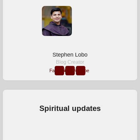
Stephen Lobo
Blog Creator
Facebook
Twitter
Youtube
Spiritual updates