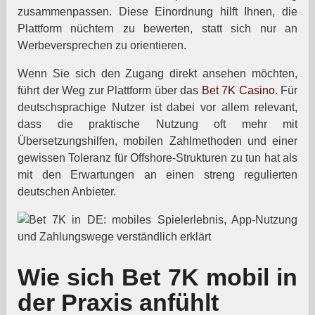
zusammenpassen. Diese Einordnung hilft Ihnen, die
Plattform nüchtern zu bewerten, statt sich nur an
Werbeversprechen zu orientieren.
Wenn Sie sich den Zugang direkt ansehen möchten,
führt der Weg zur Plattform über das
Bet 7K Casino
. Für
deutschsprachige Nutzer ist dabei vor allem relevant,
dass die praktische Nutzung oft mehr mit
Übersetzungshilfen, mobilen Zahlmethoden und einer
gewissen Toleranz für Offshore-Strukturen zu tun hat als
mit den Erwartungen an einen streng regulierten
deutschen Anbieter.
Wie sich Bet 7K mobil in
der Praxis anfühlt